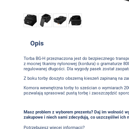
Opis
Torba BG-H przeznaczona jest do bezpiecznego transpor
z mocnej tkaniny nylonowej (kordura) o gramaturze 80
regulowanej długości. Dla wygody pasek został zaopa
Z boku torby doszyto obszerną kieszeń zapinaną na za
Komora wewnętrzna torby to sześcian o wymiarach 2
pozwalają sprasować pustą torbę i zaoszczędzić spor
Masz problem z wyborem prezentu? Daj im wolność wybo
zakupowe i niech sami zdecydują, co uszczęśliwi ich n
Potrzebujesz więcej informacji?