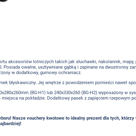
tu akcesoriów lotniczych takich jak słuchawki, nakolannik, mapy, 
0. Posiada owalne, usztywniane gąbką i zapinane na dwustronny za
trzony w dodatkowy, gumowy ochraniacz.
mek błyskawiczny. Jej wnętrze z powodzeniem pomieści nawet spor
00x280x260mm (BG-H1) lub 240x330x260 (BG-H2) wyposażony w sys
o miejsca na pokładzie. Dodatkowy pasek z zapięciem rzepowym po
ru! Nasze vouchery kwotowe to idealny prezent dla tych, którzy w
ajbardziej!