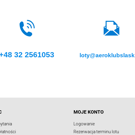
+48 32 2561053
loty@aeroklubslaski
C
MOJE KONTO
pytania
Logowanie
łatności
Rezerwacja terminu lotu