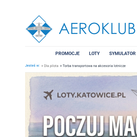
PROMOCJE
LOTY
SYMULATOR
»
»
Jesteś w:
Dla pilota
Torba transportowa na akcesoria lotnicze